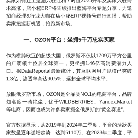
卖家如何赶上这趟入驻红利？
时值2025开年及卖家入驻需
求高涨，店小秘ERP将陆续推出蓝海平台专题分享，力邀
招商经理&行业大咖在店小秘ERP视频号进行直播，帮助
卖家把握新机遇，抢跑新市场。
一、OZON平台：坐拥5千万忠实买家
作为横跨欧亚的超级大国，俄罗斯不仅以1709万平方公里
的广袤领土位居全球第一，更坐拥1.46亿高消费潜力人
口。据DataReportal最新统计，其互联网用户规模已突破
1.3亿，渗透率高达90.5%，远超全球平均水平。
放眼俄罗斯市场，OZON是全品类NO.1的电商平台，品牌
知名度一骑绝尘，优于WILDBERRIES、Yandex.Market
等电商，因而也成为许多卖家掘金俄罗斯的“黄金赛道”。
官方数据显示，从2019年到2024年二季度，平台的活跃买
家数呈逐年递增趋势，达到5110万。在2023年二季度，平