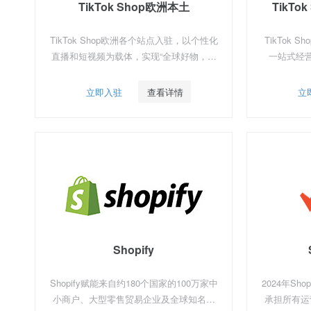
TikTok Shop欧洲本土
TikTo
TikTok Shop欧洲各个站点入驻，以个性化
TikTok
直播和短视频为载体，实现“全球好物，全
一站式经
球买卖”。
频、商城为载
全球10亿
立即入驻
查看详情
立
Shopify
Shopify赋能来自约180个国家的100万家中
2024年S
小商户、大型零售贸易企业及全球知名品
承担所有运