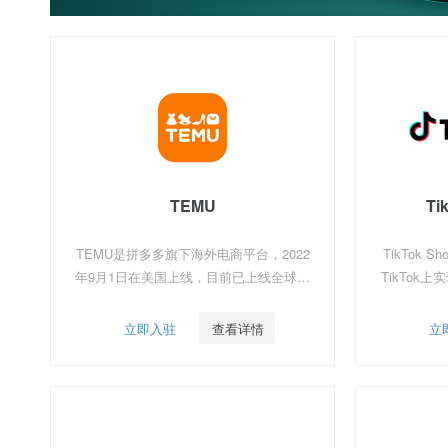
TEMU
Ti
TEMU是拼多多旗下海外电商平台，2022
TikTok
年9月1日在美国上线，目前已上线全球60
TikTok
＋国家/地区，覆盖北美、欧洲、中东、南
物功能将使
美、澳洲、非洲等地区，在跨境电商中位
通过短视频
立即入驻
查看详情
立
列全球第二