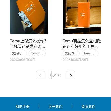
Temu上架怎么操作？
Temu商品怎么互相搬
半托管产品发布流
运？有好用的工具推
程、失败原因及提效
荐吗?
免费的跨境电商ERP
TemuERP
免费的跨境电商ERP
Temu跨境电商平台
技巧
2026年06月09日
2026年05月29日
Temu跨境电商平台
TemuERP
／
11
帮助手册
关于我们
联系我们