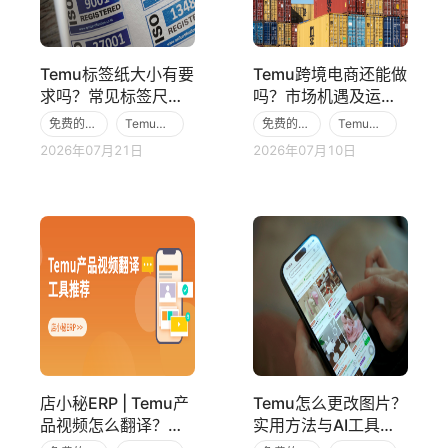
Temu标签纸大小有要
Temu跨境电商还能做
求吗？常见标签尺寸
吗？市场机遇及运营
与制作要点解析
技巧分析
免费的跨境电商ERP
Temu跨境电商平台
免费的跨境电商ERP
Temu跨境电商平台
2026年07月21日
2026年07月10日
TemuERP
TemuERP
店小秘ERP | Temu产
Temu怎么更改图片？
品视频怎么翻译？好
实用方法与AI工具推
用便宜的工具推荐！
荐