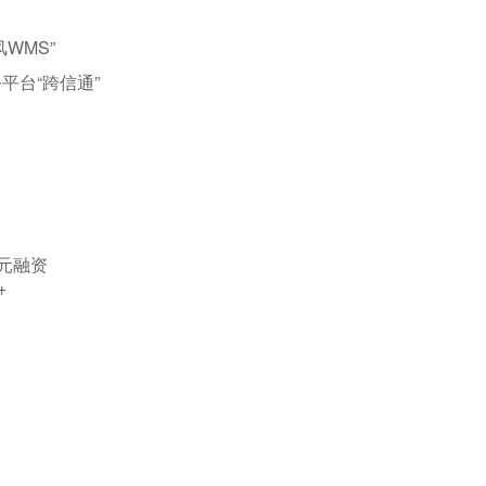
WMS”
平台“跨信通”
美元融资
+