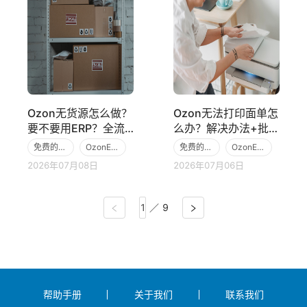
Ozon无货源怎么做？
Ozon无法打印面单怎
要不要用ERP？全流
么办？解决办法+批量
程详解
打印面单步骤
免费的跨境电商ERP
OzonERP
免费的跨境电商ERP
OzonERP
2026年07月08日
2026年07月06日
Ozon
Ozon
／
9
帮助手册
关于我们
联系我们