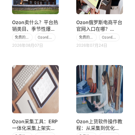
Ozon卖什么？平台热
Ozon俄罗斯电商平台
销类目、季节性爆
官网入口在哪？
款、新手入局赛道解
2026年中国卖家入
免费的跨境电商ERP
OzonERP
免费的跨境电商ERP
OzonERP
析
驻与运营全指南
2026年08月07日
2026年07月24日
Ozon
Ozon
Ozon采集工具：ERP
Ozon上货软件操作教
一体化采集上架实操
程：从采集到优化上
教程
架全指南