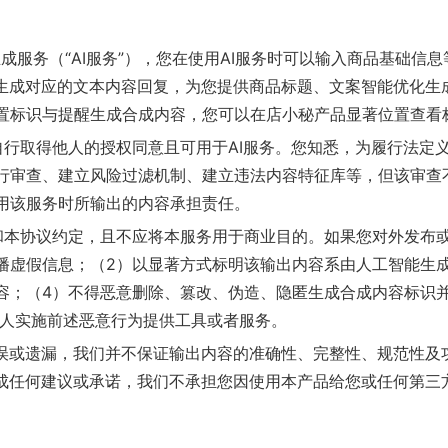
成服务（“AI服务”），您在使用AI服务时可以输入商品基础信息
会生成对应的文本内容回复，为您提供商品标题、文案智能优化生
置标识与提醒生成合成内容，您可以在店小秘产品显著位置查看
自行取得他人的授权同意且可用于AI服务。您知悉，为履行法定
行审查、建立风险过滤机制、建立违法内容特征库等，但该审查
用该服务时所输出的内容承担责任。
和本协议约定，且不应将本服务用于商业目的。如果您对外发布或
播虚假信息；（2）以显著方式标明该输出内容系由人工智能生
容；（4）不得恶意删除、篡改、伪造、隐匿生成合成内容标识
他人实施前述恶意行为提供工具或者服务。
在错误或遗漏，我们并不保证输出内容的准确性、完整性、规范性
构成任何建议或承诺，我们不承担您因使用本产品给您或任何第三