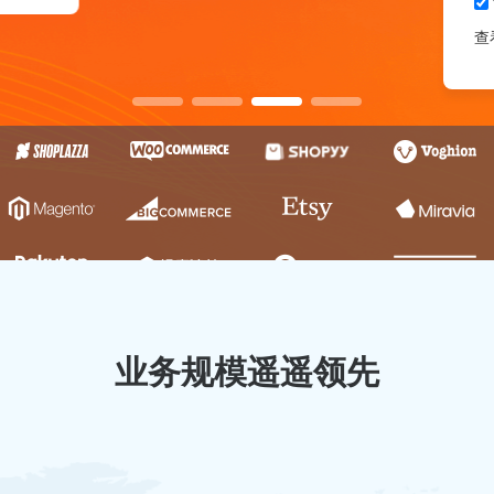
查
业务规模遥遥领先