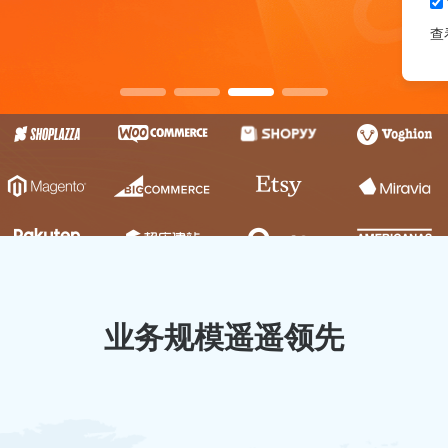
查
业务规模遥遥领先